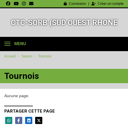
Panneau de gestion des cookies
Connexion
Créer un compte
CTC-SORB (SUD OUEST RHONE
BASKET-BALL)
MENU
Accueil
Saison
Tournois
Tournois
Aucune page.
PARTAGER CETTE PAGE