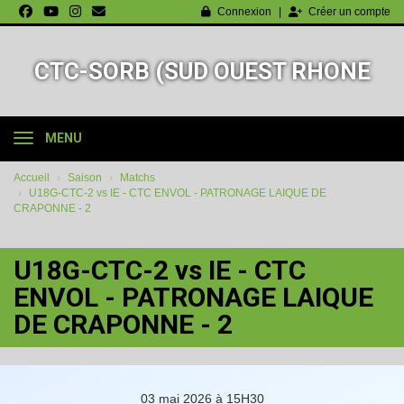
Panneau de gestion des cookies
Connexion
Créer un compte
CTC-SORB (SUD OUEST RHONE
BASKET-BALL)
MENU
Accueil
Saison
Matchs
U18G-CTC-2 vs IE - CTC ENVOL - PATRONAGE LAIQUE DE
CRAPONNE - 2
U18G-CTC-2 vs IE - CTC
ENVOL - PATRONAGE LAIQUE
DE CRAPONNE - 2
03 mai 2026 à 15H30